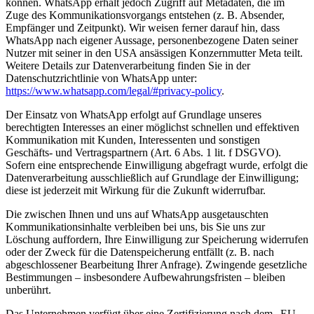
können. WhatsApp erhält jedoch Zugriff auf Metadaten, die im
Zuge des Kommunikationsvorgangs entstehen (z. B. Absender,
Empfänger und Zeitpunkt). Wir weisen ferner darauf hin, dass
WhatsApp nach eigener Aussage, personenbezogene Daten seiner
Nutzer mit seiner in den USA ansässigen Konzernmutter Meta teilt.
Weitere Details zur Datenverarbeitung finden Sie in der
Datenschutzrichtlinie von WhatsApp unter:
https://www.whatsapp.com/legal/#privacy-policy
.
Der Einsatz von WhatsApp erfolgt auf Grundlage unseres
berechtigten Interesses an einer möglichst schnellen und effektiven
Kommunikation mit Kunden, Interessenten und sonstigen
Geschäfts- und Vertragspartnern (Art. 6 Abs. 1 lit. f DSGVO).
Sofern eine entsprechende Einwilligung abgefragt wurde, erfolgt die
Datenverarbeitung ausschließlich auf Grundlage der Einwilligung;
diese ist jederzeit mit Wirkung für die Zukunft widerrufbar.
Die zwischen Ihnen und uns auf WhatsApp ausgetauschten
Kommunikationsinhalte verbleiben bei uns, bis Sie uns zur
Löschung auffordern, Ihre Einwilligung zur Speicherung widerrufen
oder der Zweck für die Datenspeicherung entfällt (z. B. nach
abgeschlossener Bearbeitung Ihrer Anfrage). Zwingende gesetzliche
Bestimmungen – insbesondere Aufbewahrungsfristen – bleiben
unberührt.
Das Unternehmen verfügt über eine Zertifizierung nach dem „EU-