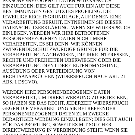
PERSONENBEZOGENEN DATEN WIDERSPRUCH
EINZULEGEN; DIES GILT AUCH FÜR EIN AUF DIESE
BESTIMMUNGEN GESTÜTZTES PROFILING. DIE
JEWEILIGE RECHTSGRUNDLAGE, AUF DENEN EINE
VERARBEITUNG BERUHT, ENTNEHMEN SIE DIESER
DATENSCHUTZERKLÄRUNG. WENN SIE WIDERSPRUCH
EINLEGEN, WERDEN WIR IHRE BETROFFENEN
PERSONENBEZOGENEN DATEN NICHT MEHR
VERARBEITEN, ES SEI DENN, WIR KÖNNEN
ZWINGENDE SCHUTZWÜRDIGE GRÜNDE FÜR DIE
VERARBEITUNG NACHWEISEN, DIE IHRE INTERESSEN,
RECHTE UND FREIHEITEN ÜBERWIEGEN ODER DIE
VERARBEITUNG DIENT DER GELTENDMACHUNG,
AUSÜBUNG ODER VERTEIDIGUNG VON
RECHTSANSPRÜCHEN (WIDERSPRUCH NACH ART. 21
ABS. 1 DSGVO).
WERDEN IHRE PERSONENBEZOGENEN DATEN
VERARBEITET, UM DIREKTWERBUNG ZU BETREIBEN,
SO HABEN SIE DAS RECHT, JEDERZEIT WIDERSPRUCH
GEGEN DIE VERARBEITUNG SIE BETREFFENDER
PERSONENBEZOGENER DATEN ZUM ZWECKE
DERARTIGER WERBUNG EINZULEGEN; DIES GILT AUCH
FÜR DAS PROFILING, SOWEIT ES MIT SOLCHER
DIREKTWERBUNG IN VERBINDUNG STEHT. WENN SIE